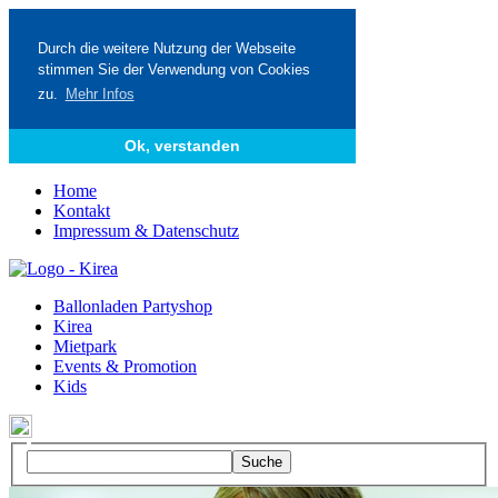
Durch die weitere Nutzung der Webseite
stimmen Sie der Verwendung von Cookies
zu.
Mehr Infos
Ok, verstanden
Home
Kontakt
Impressum & Datenschutz
Ballonladen Partyshop
Kirea
Mietpark
Events & Promotion
Kids