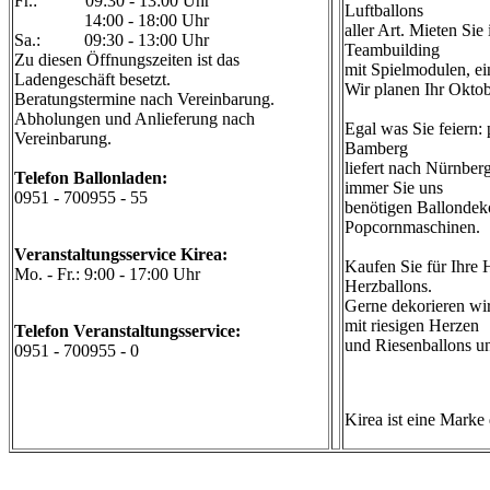
Fr.: 09:30 - 13:00 Uhr
Luftballons
14:00 - 18:00 Uhr
aller Art. Mieten Si
Sa.: 09:30 - 13:00 Uhr
Teambuilding
Zu diesen Öffnungszeiten ist das
mit Spielmodulen, ei
Ladengeschäft besetzt.
Wir planen Ihr Oktob
Beratungstermine nach Vereinbarung.
Abholungen und Anlieferung nach
Egal was Sie feiern:
Vereinbarung.
Bamberg
liefert nach Nürnbe
Telefon Ballonladen:
immer Sie uns
0951 - 700955 - 55
benötigen Ballondek
Popcornmaschinen.
Veranstaltungsservice Kirea:
Kaufen Sie für Ihre 
Mo. - Fr.: 9:00 - 17:00 Uhr
Herzballons.
Gerne dekorieren wir 
mit riesigen Herzen
Telefon Veranstaltungsservice:
und Riesenballons un
0951 - 700955 - 0
Kirea ist eine Marke