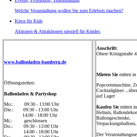
Events, Promotion, Teambuilding
Welche Veranstaltung wollen Sie zum Erlebnis machen?
Kirea für Kids
Aktionen & Attraktionen speziell für Kinder.
Anschrift:
Obere Königstraße 
www.ballonladen-bamberg.de
Mieten Sie
mitten in
Öffnungszeiten:
Popcornmaschine, Zuc
Cocktailgläser ...üb
Ballonladen & Partyshop
auf Lager
Mo.: 09:30 - 13:00 Uhr
Kaufen Sie
mitten in
Die.: 09:30 - 13:00 Uhr
Helium, Ballondekora
14:00 - 18:00 Uhr
Ballongeschenke,
Mi.: geschlossen
Verpackungsballons, 
Do.: 09:30 - 13:00 Uhr
14:00 - 18:00 Uhr
Der Veranstaltungsse