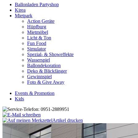
Ballonladen Partyshop
Kirea
Mietpark
Action Geräte
Hüpfburg
Mietmöbel
Licht & Ton
Fun Food
Simulator
Spezial- & Showeffekte
Wasserspiel
Ballondekoration
Deko & Blickfänger
Gewinnspiel
Foto & Give Away
Events & Promotion
Kids
Artikel drucken