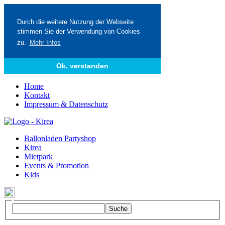
Durch die weitere Nutzung der Webseite
stimmen Sie der Verwendung von Cookies
zu.
Mehr Infos
Ok, verstanden
Home
Kontakt
Impressum & Datenschutz
Ballonladen Partyshop
Kirea
Mietpark
Events & Promotion
Kids